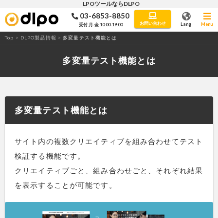
LPOツールならDLPO
03-6853-8850
LPO・ABテストツール「DLPO」
お問い合わせ
Lang
Menu
受付 月-金 10:00-19:00
Top
>
DLPO製品情報
>
多変量テスト機能とは
多変量テスト機能とは
多変量テスト機能とは
サイト内の複数クリエイティブを組み合わせてテスト
検証する機能です。
クリエイティブごと、組み合わせごと、それぞれ結果
を表示することが可能です。