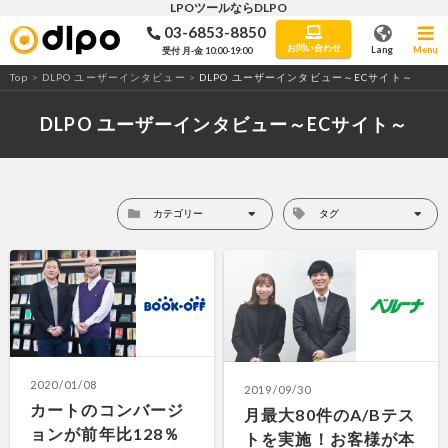
LPOツールならDLPO
03-6853-8850
LPO・ABテストツール「DLPO」
お問い合わせ
Lang
Menu
受付 月-金 10:00-19:00
Top
>
DLPO ユーザーインタビュー
>
DLPO ユーザーインタビュー～ECサイト～
DLPO ユーザーインタビュー～ECサイト～
2020/01/08
2019/09/30
カートのコンバージ
月最大80件のA/Bテス
ョンが前年比128％
トを実施！お客様が本