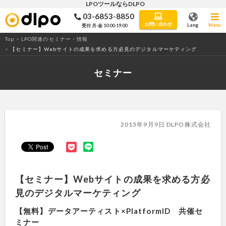
LPOツールならDLPO
03-6853-8850
LPO・ABテストツール「DLPO」
お問い合わせ
Lang
Menu
受付 月-金 10:00-19:00
Top
>
LPO関連のセミナー・情報
>
【セミナー】Webサイトの成果を求める方必見のデジタルマーケティング
セミナー
2013年9月9日 DLPO株式会社
【セミナー】Webサイトの成果を求める方必
見のデジタルマーケティング
【無料】データアーティスト×PlatformID 共催セ
ミナー