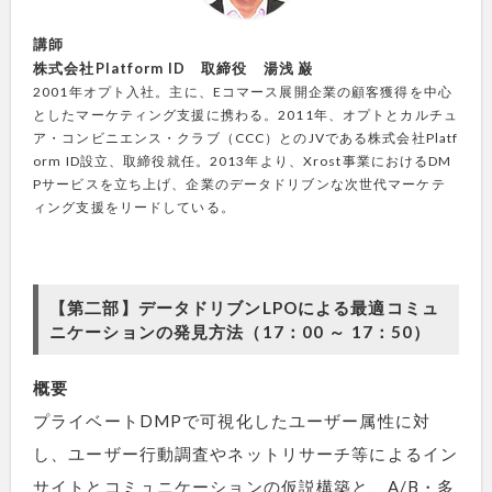
講師
株式会社Platform ID 取締役 湯浅 巌
2001年オプト入社。主に、Eコマース展開企業の顧客獲得を中心
としたマーケティング支援に携わる。2011年、オプトとカルチュ
ア・コンビニエンス・クラブ（CCC）とのJVである株式会社Platf
orm ID設立、取締役就任。2013年より、Xrost事業におけるDM
Pサービスを立ち上げ、企業のデータドリブンな次世代マーケテ
ィング支援をリードしている。
【第二部】データドリブンLPOによる最適コミュ
ニケーションの発見方法（17：00 ～ 17：50）
概要
プライベートDMPで可視化したユーザー属性に対
し、ユーザー行動調査やネットリサーチ等によるイン
サイトとコミュニケーションの仮説構築と、A/B・多