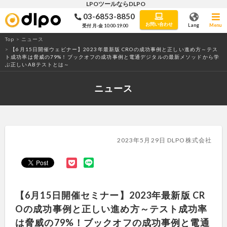
LPOツールならDLPO
03-6853-8850
LPO・ABテストツール「DLPO」
お問い合わせ
Lang
Menu
受付 月-金 10:00-19:00
Top
>
ニュース
>
【6月15日開催ウェビナー】2023年最新版 CROの成功事例と正しい進め方～テス
ト成功率は脅威の79%！ブックオフの成功事例と電通デジタルの最新メソッドから学
ぶ正しいABテストとは～
ニュース
2023年5月29日 DLPO株式会社
【6月15日開催セミナー】2023年最新版 CR
Oの成功事例と正しい進め方～テスト成功率
は脅威の79%！ブックオフの成功事例と電通