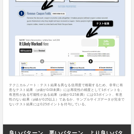
テクニカルノート：テスト結果を異なる信用度で相殺するため、非常に有
意なテスト結果 （p値が0.03未満）には再現性の精度として1ポイントを、
有意性がある可能性がある結果（p値が0.25未満）には0.5ポイント、有意
性のない結果（p値が0.25以上）であるか、サンプルサイズデータが完全で
ないテスト結果には0.25ポイントを付与している。
良いパターン、悪いパターン、より良いパタ