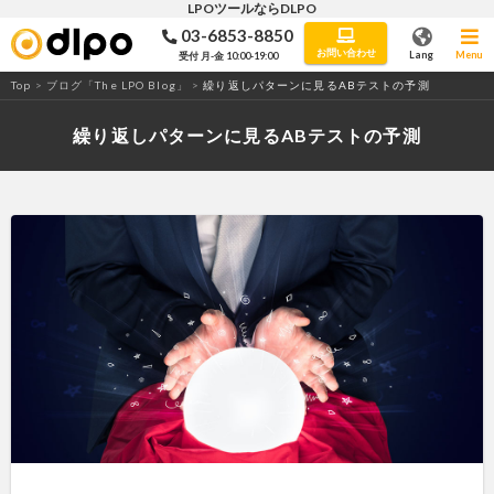
LPOツールならDLPO
03-6853-8850
LPO・ABテストツール「DLPO」
お問い合わせ
Lang
Menu
受付 月-金 10:00-19:00
Top
>
ブログ「The LPO Blog」
>
繰り返しパターンに見るABテストの予測
繰り返しパターンに見るABテストの予測