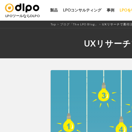
LPO・ABテストツール「DLPO」
製品
LPOコンサルティング
事例
LPO
LPOツールならDLPO
Top
>
ブログ「The LPO Blog」
>
UXリサーチで裏付
UXリサー