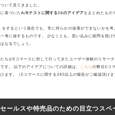
について見てきました。
タに基づいた
A/Bテストに関する16のアイデア
をまとめたもの
ト
をするという場合でも、常に何らかの改善ができないかを考
一考に値するものです。 少なくとも、思い込みに疑問を投げ
にはなるでしょう。
私たちがEコマースに対して行ってきたユーザー体験のリサー
です。 以下のアイデアについての詳細は、
こちら
の弊社Eコ
けます。（Eコマースに関する245以上の報告がご確認頂けま
1. セールスや特売品のための目立つスペ