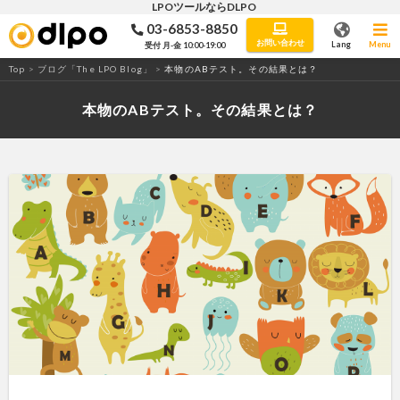
LPOツールならDLPO
03-6853-8850
LPO・ABテストツール「DLPO」
お問い合わせ
Lang
Menu
受付 月-金 10:00-19:00
Top
>
ブログ「The LPO Blog」
>
本物のABテスト。その結果とは？
本物のABテスト。その結果とは？