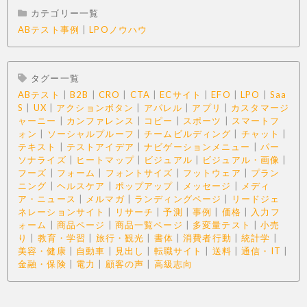
カテゴリー一覧
ABテスト事例
|
LPOノウハウ
タグー一覧
ABテスト
|
B2B
|
CRO
|
CTA
|
ECサイト
|
EFO
|
LPO
|
Saa
S
|
UX
|
アクションボタン
|
アパレル
|
アプリ
|
カスタマージ
ャーニー
|
カンファレンス
|
コピー
|
スポーツ
|
スマートフ
ォン
|
ソーシャルプルーフ
|
チームビルディング
|
チャット
|
テキスト
|
テストアイデア
|
ナビゲーションメニュー
|
パー
ソナライズ
|
ヒートマップ
|
ビジュアル
|
ビジュアル・画像
|
フーズ
|
フォーム
|
フォントサイズ
|
フットウェア
|
プラン
ニング
|
ヘルスケア
|
ポップアップ
|
メッセージ
|
メディ
ア・ニュース
|
メルマガ
|
ランディングページ
|
リードジェ
ネレーションサイト
|
リサーチ
|
予測
|
事例
|
価格
|
入力フ
ォーム
|
商品ページ
|
商品一覧ページ
|
多変量テスト
|
小売
り
|
教育・学習
|
旅行・観光
|
書体
|
消費者行動
|
統計学
|
美容・健康
|
自動車
|
見出し
|
転職サイト
|
送料
|
通信・IT
|
金融・保険
|
電力
|
顧客の声
|
高級志向