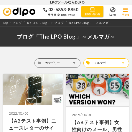
LPOツールならDLPO
03-6853-8850
LPO・ABテストツール「DLPO」
お問い合わせ
Lang
Menu
受付 月-金 10:00-19:00
Top
>
ブログ「The LPO Blog」
>
ブログ「The LPO Blog」～メルマガ～
ブログ「The LPO Blog」～メルマガ～
2022/01/05
2019/10/01
【ABテスト事例】ニ
【ABテスト事例】女
ュースレターのサイ
性向けのメール、男性