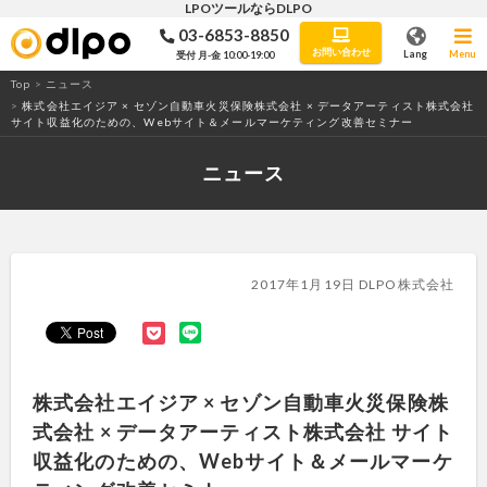
LPOツールならDLPO
03-6853-8850
LPO・ABテストツール「DLPO」
お問い合わせ
Lang
Menu
受付 月-金 10:00-19:00
Top
>
ニュース
>
株式会社エイジア × セゾン自動車火災保険株式会社 × データアーティスト株式会社
サイト収益化のための、Webサイト＆メールマーケティング改善セミナー
ニュース
2017年1月19日 DLPO株式会社
株式会社エイジア × セゾン自動車火災保険株
式会社 × データアーティスト株式会社 サイト
収益化のための、Webサイト＆メールマーケ