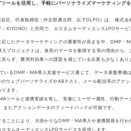
グツールを活用し、手軽にパーソナライズマーケティング
渋谷区、代表取締役：作左部勇次郎、以下DLPO）は、 株式会社
：KIYONO）と共同で、カスタムオーディエンスLPOサービ
に応じたデータマーケティングの重要性が高まる中、DMP・M
A導入プロジェクトは、各所のデータを集積する等の理由から、
に至らず、費用対効果への課題を感じている企業も少なくあり
提供しているDMP・MA導入支援サービス通じて、データ基盤整
等のウェブパーソナライズやABテスト、メール配信等のアク
おります。
・MAツールと連携実績を有し、安価にユーザー属性、行動デ
ト、またアクションデータのフィードバックが可能です。
することにより、大掛かりなDMP・MA導入や連携開発を行わ
カスタムオーディエンスLPOサービスを提供します。