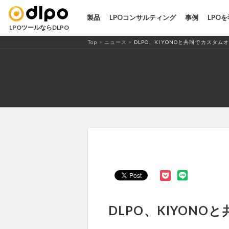
LPO・ABテストツール「DLPO」
製品
LPOコンサルティング
事例
LPO
LPOツールならDLPO
Top
>
ニュース
>
DLPO、KIYONOと共同でカスタム
DLPO、KIYON