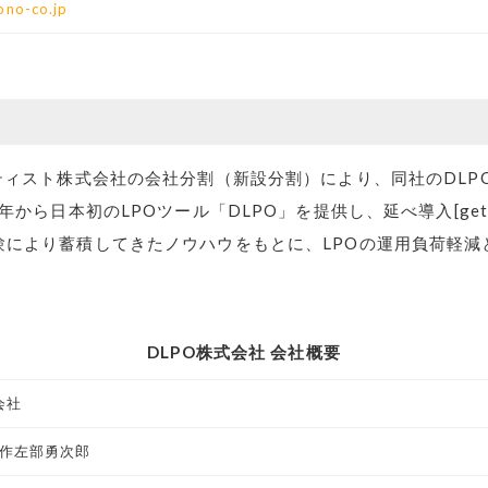
yono-co.jp
ティスト株式会社の会社分割（新設分割）により、同社のDLPO
日本初のLPOツール「DLPO」を提供し、延べ導入[getoption o
験により蓄積してきたノウハウをもとに、LPOの運用負荷軽減
DLPO株式会社 会社概要
会社
 作左部勇次郎