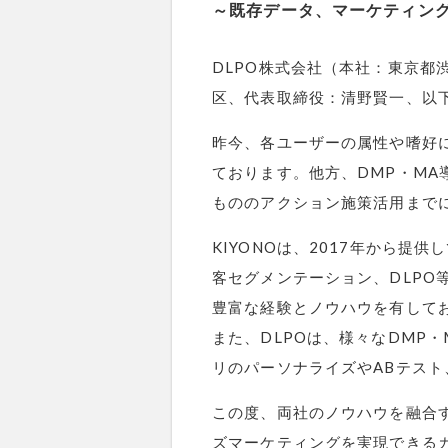
～既存データ、マーケティン
DLPO株式会社（本社：東京都
区、代表取締役：清野賢一、以下
昨今、各ユーザーの属性や嗜好
ております。他方、DMP・M
もののアクション施策活用まで
KIYONOは、2017年から
客セグメンテーション、DLPO
豊富な経験とノウハウを有して
また、DLPOは、様々なDMP
リのパーソナライズやABテス
この度、両社のノウハウを融合
ズマーケティングを実現できる