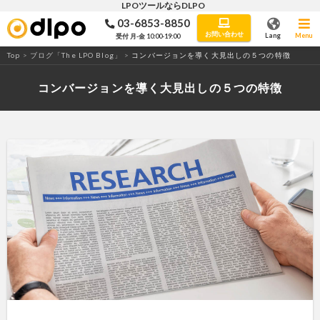
LPOツールならDLPO
03-6853-8850
LPO・ABテストツール「DLPO」
お問い合わせ
Lang
Menu
受付 月-金 10:00-19:00
Top
>
ブログ「The LPO Blog」
>
コンバージョンを導く大見出しの５つの特徴
コンバージョンを導く大見出しの５つの特徴