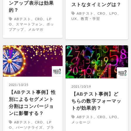
ンアップ表示は効果
ストなタイミングは？
的？
ABテスト、CRO、LPO、
UX、教育・学習
ABテスト、CRO、LP
O、スマートフォン、ポッ
プアップ、メルマガ
2021/10/25
2021/10/19
【ABテスト事例】性
【ABテスト事例】ど
別によるセグメント
ちらの数字フォーマッ
分割はコンバージョ
トが効果的？
ンに影響する？
ABテスト、CRO、LPO、
メッセージ
ABテスト、CRO、LP
O、パーソナライズ、プラ