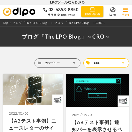
LPOツールならDLPO
03-6853-8850
LPO・ABテストツール「DLPO」
お問い合わせ
Lang
Menu
受付 月-金 10:00-19:00
Top
>
ブログ「The LPO Blog」
>
ブログ「The LPO Blog」～CRO～
ブログ「The LPO Blog」～CRO～
2022/01/05
2021/12/20
【ABテスト事例】ニ
【ABテスト事例】通
ュースレターのサイ
知バーを表示させるベ