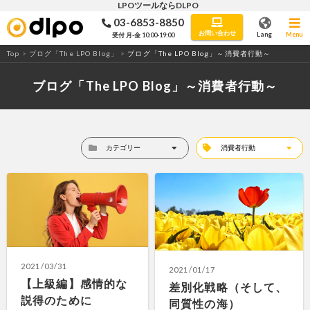
LPOツールならDLPO
03-6853-8850
LPO・ABテストツール「DLPO」
お問い合わせ
Lang
Menu
受付 月-金 10:00-19:00
Top
>
ブログ「The LPO Blog」
>
ブログ「The LPO Blog」～消費者行動～
ブログ「The LPO Blog」～消費者行動～
2021/03/31
2021/01/17
【上級編】感情的な
差別化戦略（そして、
説得のために
同質性の海）