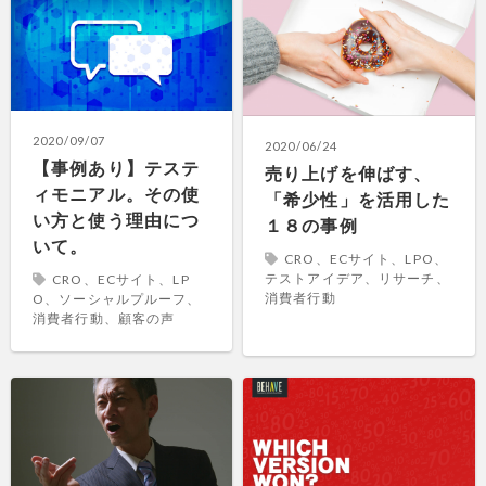
2020/09/07
2020/06/24
【事例あり】テステ
売り上げを伸ばす、
ィモニアル。その使
「希少性」を活用した
い方と使う理由につ
１８の事例
いて。
CRO、ECサイト、LPO、
テストアイデア、リサーチ、
CRO、ECサイト、LP
消費者行動
O、ソーシャルプルーフ、
消費者行動、顧客の声